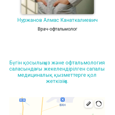
Нуржанов Алмас Канаткалиевич
Врач-офтальмолог
Бүгін қосылыңыз және офтальмология
саласындағы жекелендірілген сапалы
медициналық қызметтерге қол
жеткізіңіз.