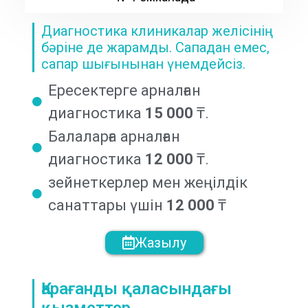
Диагностика клиникалар желісінің
бәріне де жарамды. Сападан емес,
сапар шығынынан үнемдейсіз.
Ересектерге арналған
диагностика
15 000
₸.
Балаларға арналған
диагностика
12 000
₸.
зейнеткерлер мен жеңілдік
санаттары үшін
12 000
₸
Жазылу
Қарағанды қаласындағы
қызметтер