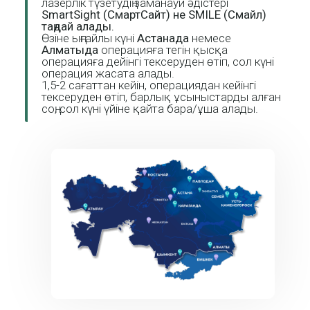
лазерлік түзетудің заманауи әдістері
SmartSight (СмартСайт) не SMILE (Смайл)
таңдай алады.
Өзіне ыңғайлы күні
Астанада
немесе
Алматыда
операцияға тегін қысқа
операцияға дейінгі тексеруден өтіп, сол күні
операция жасата алады.
1,5-2 сағаттан кейін, операциядан кейінгі
тексеруден өтіп, барлық ұсыныстарды алған
соң, сол күні үйіне қайта бара/ұша алады.