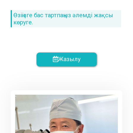
Өзіңізге бас тартпаңыз әлемді жақсы
көруге.
Жазылу