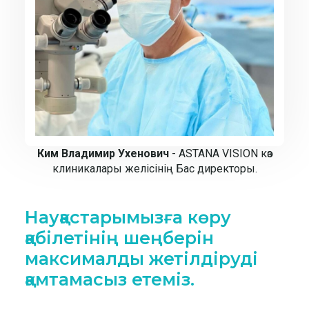
Ким Владимир Ухенович
- ASTANA VISION көз
клиникалары желісінің Бас директоры.
Науқастарымызға көру
қабілетінің шеңберін
максималды жетілдіруді
қамтамасыз етеміз.