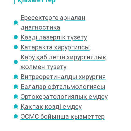
Ересектерге арналған
диагностика
Көзді лазерлік түзету
Катаракта хирургиясы
Көру қабілетін хирургиялық
жолмен түзету
Витреоретиналды хирургия
Балалар офтальмологиясы
Ортокератологиялық емдеу
Қақпақ көзді емдеу
ОСМС бойынша қызметтер