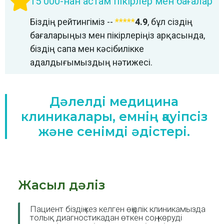
15 000-нан астам пікірлер мен бағалар
Біздің рейтингіміз --
*****
4.9
, бұл сіздің
бағаларыңыз мен пікірлеріңіз арқасында,
біздің сапа мен кәсібилікке
адалдығымыздың нәтижесі.
Дәлелді медицина
клиникалары, емнің қауіпсіз
және сенімді әдістері.
Жасыл дәліз
Пациент біздің кез келген өңірлік клиникамызда
толық диагностикадан өткен соң, көруді