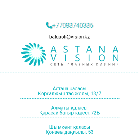
+77083740336
balqash@vision.kz
Астана қаласы
Қорғалжын тас жолы, 13/7
Алматы қаласы
Қарасай батыр көшесі, 72Б
Шымкент қаласы
Қонаев даңғылы, 53