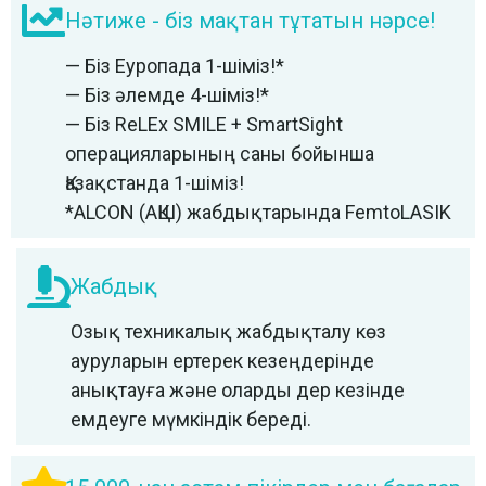
Нәтиже - біз мақтан тұтатын нәрсе!
— Біз Еуропада 1-шіміз!*
— Біз әлемде 4-шіміз!*
— Біз ReLEx SMILE + SmartSight
операцияларының саны бойынша
Қазақстанда 1-шіміз!
*ALCON (АҚШ) жабдықтарында FemtoLASIK
Жабдық
Озық техникалық жабдықталу көз
ауруларын ертерек кезеңдерінде
анықтауға және оларды дер кезінде
емдеуге мүмкіндік береді.