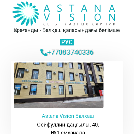
Қарағанды - Балқаш қаласындағы бөлімше
РУС
+77083740336
Astana Vision Балхаш
Сейфуллин даңғылы, 40,
№1 емханада