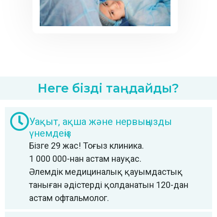
Неге бізді таңдайды?
Уақыт, ақша және нервыңызды
үнемдеңіз
Бізге 29 жас! Тоғыз клиника.
1 000 000-нан астам науқас.
Әлемдік медициналық қауымдастық
таныған әдістерді қолданатын 120-дан
астам офтальмолог.