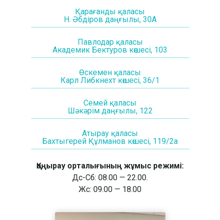
Қарағанды қаласы
Н. Әбдіров даңғылы, 30А
Павлодар қаласы
Академик Бектуров көшесі, 103
Өскемен қаласы
Карл Либкнехт көшесі, 36/1
Семей қаласы
Шәкәрім даңғылы, 122
Атырау қаласы
Бахтыгерей Құлманов көшесі, 119/2а
Қоңырау орталығының жұмыс режимі:
Дс-Сб: 08.00 — 22.00.
Жс: 09.00 — 18.00