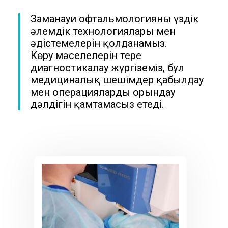
Заманауи офтальмологияның үздік
әлемдік технологиялары мен
әдістемелерін қолданамыз.
Көру мәселелерін терең
диагностикалау жүргіземіз, бұл
медициналық шешімдер қабылдау
мен операцияларды орындау
дәлдігін қамтамасыз етеді.