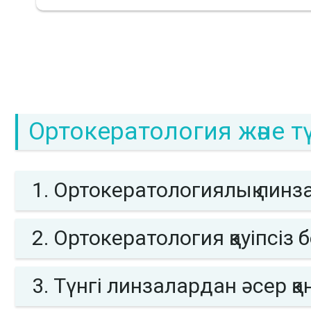
Ортокератология және т
1. Ортокератологиялық линза
2. Ортокератология қауіпсіз 
3. Түнгі линзалардан әсер қа