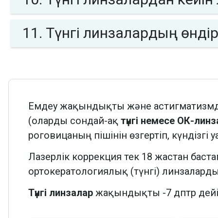
11. Түнгі линзалардың өндір
Емдеу жақындықты және астигматизмд
(оларды сондай-ақ
түнгі немесе ОК-лин
роговицаның пішінін өзгертіп, күндізгі
Лазерлік коррекция тек 18 жастан баст
ортокератологиялық (түнгі) линзалард
Түнгі линзалар
жақындықты -7 дптр дейі