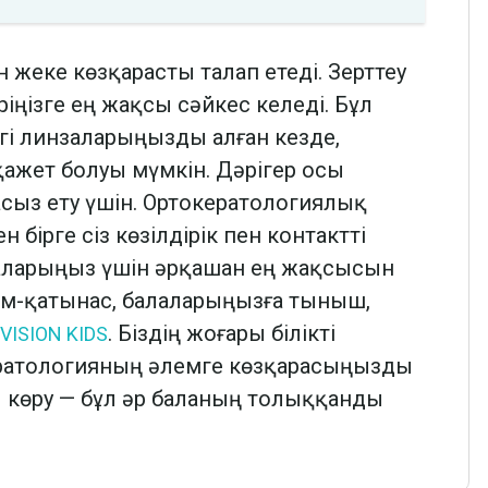
 жеке көзқарасты талап етеді. Зерттеу
іңізге ең жақсы сәйкес келеді. Бұл
нгі линзаларыңызды алған кезде,
қажет болуы мүмкін. Дәрігер осы
асыз ету үшін. Ортокератологиялық
 бірге сіз көзілдірік пен контактті
лаларыңыз үшін әрқашан ең жақсысын
ым-қатынас, балаларыңызға тыныш,
. Біздің жоғары білікті
VISION KIDS
ератологияның әлемге көзқарасыңызды
көру — бұл әр баланың толыққанды