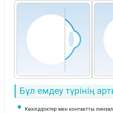
Бұл емдеу түрінің а
Көзілдіріктер мен контактты линза