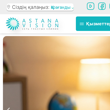
Сіздің қалаңыз:
Қарағанды
Қызметте