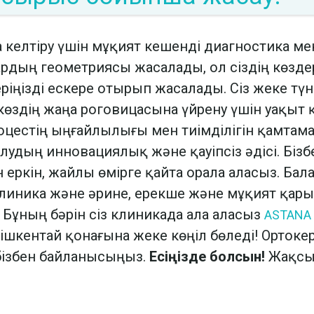
 келтіру үшін мұқият кешенді диагностика мен
рдың геометриясы жасалады, ол сіздің көздер
еріңізді ескере отырып жасалады. Сіз жеке тү
көздің жаңа роговицасына үйрену үшін уақыт 
роцестің ыңғайлылығы мен тиімділігін қамтам
удың инновациялық және қауіпсіз әдісі. Бізбен
еркін, жайлы өмірге қайта орала аласыз. Ба
клиника және әрине, ерекше және мұқият қар
Бұның бәрін сіз клиникада ала аласыз
ASTANA 
шкентай қонағына жеке көңіл бөледі! Орток
н бізбен байланысыңыз.
Есіңізде болсын!
Жақсы 