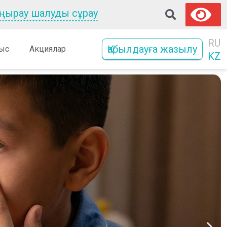
оңырау шалуды сұрау
RU
Қабылдауға жазылу
ыс
Акциялар
KZ