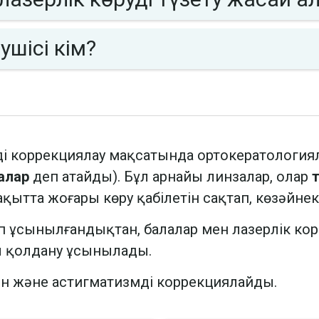
ушісі кім?
і коррекциялау мақсатында ортокератологи
залар
деп атайды). Бұл арнайы линзалар, олар
т
 уақытта жоғары көру қабілетін сақтап, көзәйн
ап ұсынылғандықтан, балалар мен лазерлік ко
ы қолдану ұсынылады.
н және астигматизмді коррекциялайды.