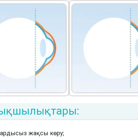
ртықшылықтары:
лардысыз жақсы көру;