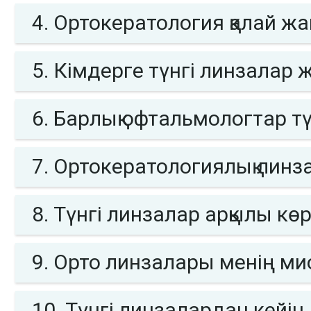
4. Ортокератология қалай ж
5. Кімдерге түнгі линзалар
6. Барлық офтальмологтар т
7. Ортокератологиялық линз
8. Түнгі линзалар арқылы көр
9. Орто линзалары менің мио
10. Түнгі линзалардан кейін