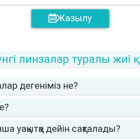
Жазылу
үнгі линзалар туралы жиі
лар дегеніміз не?
бе?
нша уақытқа дейін сақталады?