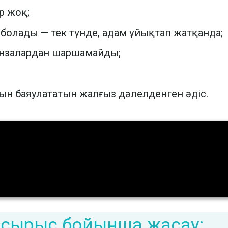
р жоқ;
 болады — тек түнде, адам ұйықтап жатқанда;
линзалардан шаршамайды;
н баяулататын жалғыз дәлелденген әдіс.
псырыс бойынша жасау: