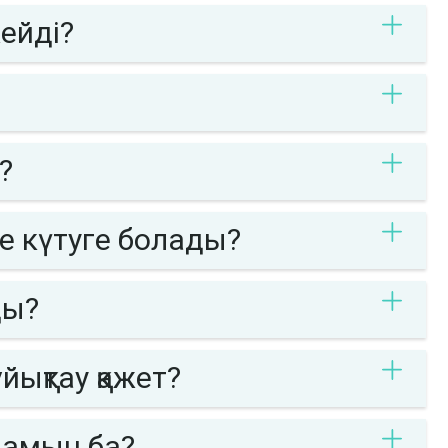
ейді?
?
е күтуге болады?
ды?
йықтау қажет?
аламын ба?