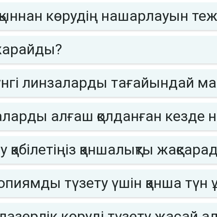
ақыннан көрудің нашарлауын теж
 жарайды?
үнгі линзаларды тағайындай ма
аларды алғаш қолданған кезде н
у қабілетіңіз қаншалықты жақсара
пиямды түзету үшін қанша түн ұ
 лазерлік көруді түзету жасай 