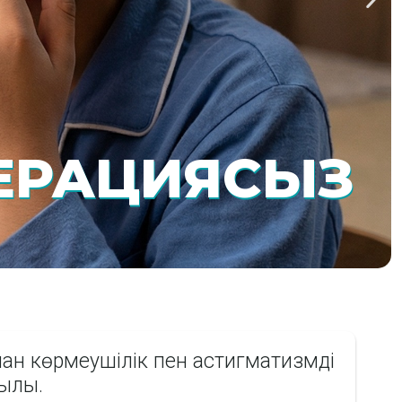
ПЕРАЦИЯСЫЗ
ан көрмеушілік пен астигматизмді
қылы.