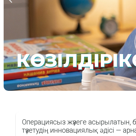
КӨЗІЛДІРІ
Операциясыз жүзеге асырылатын, б
түзетудің инновациялық әдісі — ар