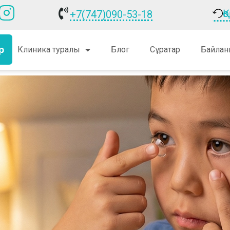
Қ
+7(747)090-53-18
р
Клиника туралы
Блог
Сұрақтар
Байлан