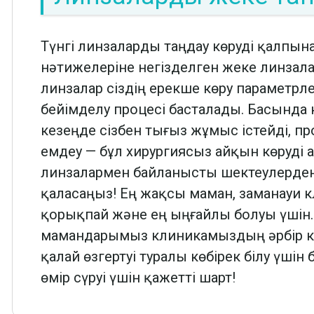
Түнгі линзаларды таңдау көруді қалпына
нәтижелеріне негізделген жеке линзала
линзалар сіздің ерекше көру параметрл
бейімделу процесі басталады. Басында 
кезеңде сізбен тығыз жұмыс істейді, п
емдеу — бұл хирургиясыз айқын көруді ал
линзалармен байланысты шектеулерден 
қаласаңыз! Ең жақсы маман, заманауи 
қорықпай және ең ыңғайлы болуы үшін. 
мамандарымыз клиникамыздың әрбір кі
қалай өзгертуі туралы көбірек білу үші
өмір сүруі үшін қажетті шарт!