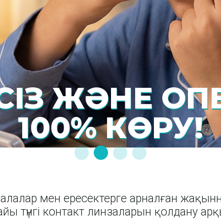
КСІЗ ЖӘНЕ О
100% КӨРУ!
алалар мен ересектерге арналған жақынн
найы түнгі контакт линзаларын қолдану ар