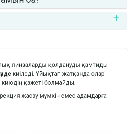
ялық линзаларды қолдануды қамтиды
үнде
киіледі. Ұйықтап жатқанда олар
ек киюдің қажеті болмайды.
ррекция жасау мүмкін емес адамдарға