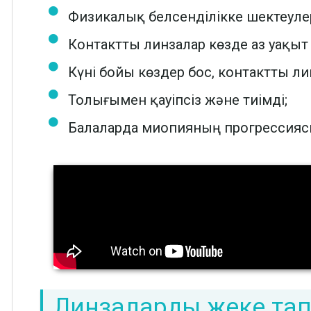
Физикалық белсенділікке шектеуле
Контактты линзалар көзде аз уақыт
Күні бойы көздер бос, контактты 
Толығымен қауіпсіз және тиімді;
Балаларда миопияның прогрессиясы
Линзаларды жеке та