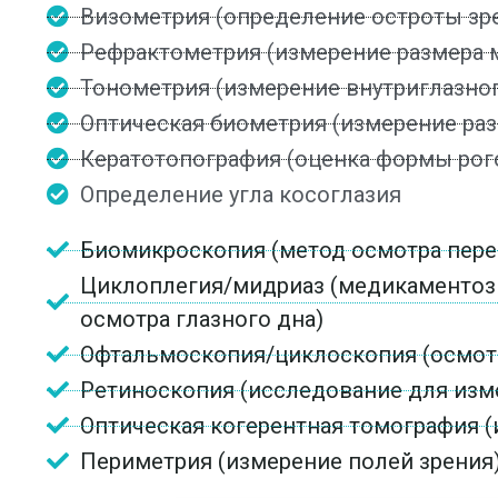
Визометрия (определение остроты зр
Рефрактометрия (измерение размера м
Тонометрия (измерение внутриглазно
Оптическая биометрия (измерение раз
Кератотопография (оценка формы рог
Определение угла косоглазия
Биомикроскопия (метод осмотра перед
Циклоплегия/мидриаз (медикаментозн
осмотра глазного дна)
Офтальмоскопия/циклоскопия (осмотр 
Ретиноскопия (исследование для изме
Оптическая когерентная томография (и
Периметрия (измерение полей зрения