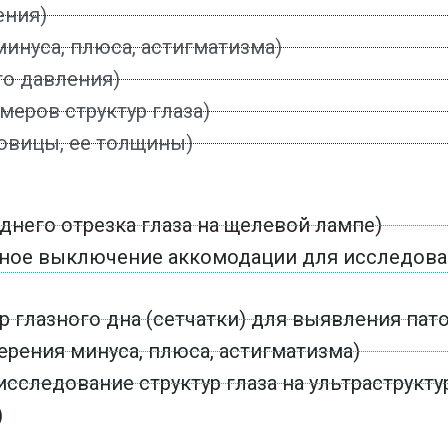
ения)
инуса, плюса, астигматизма)
го давления)
меров структур глаза)
овицы, ее толщины)
него отрезка глаза на щелевой лампе)
ое выключение аккомодации для исследован
глазного дна (сетчатки) для выявления пат
рения минуса, плюса, астигматизма)
сследование структур глаза на ультраструкту
)