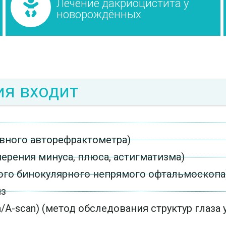
Лечение дакриоцистита у
новорождённых
ия входит
вного авторефрактометра)
ерения минуса, плюса, астигматизма)
го бинокулярного непрямого офтальмоскопа
нз
/A-scan) (метод обследования структур глаз