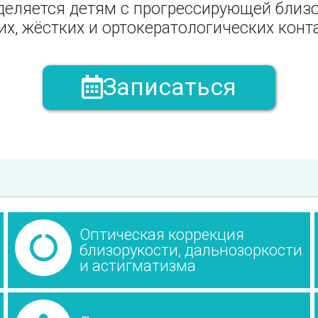
уделяется детям с прогрессирующей бли
х, жёстких и ортокератологических конт
Записаться
Оптическая коррекция
близорукости, дальнозоркости
и астигматизма