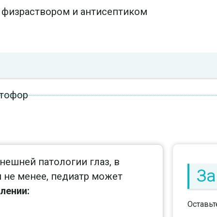
 физраствором и антисептиком
птофор
нешней патологии глаз, в
За
м не менее, педиатр может
лении:
Оставьт