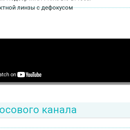
ктной линзы с дефокусом
осового канала