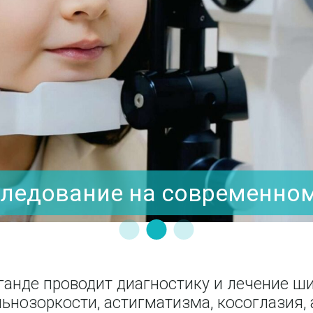
ание на современном обору
аганде проводит диагностику и лечение ш
альнозоркости, астигматизма, косоглазия