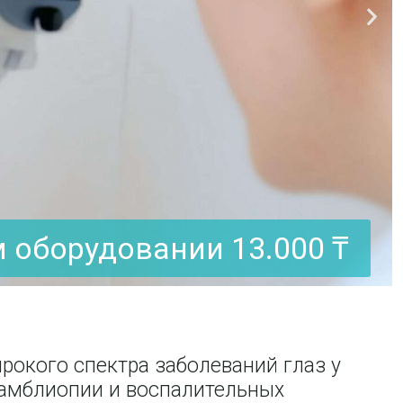
довании 13.000 ₸
ирокого спектра заболеваний глаз у
, амблиопии и воспалительных