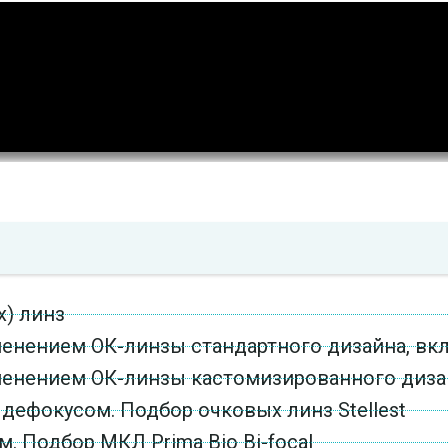
х) линз
менением ОК-линзы стандартного дизайна, в
менением ОК-линзы кастомизированного диза
ефокусом. Подбор очковых линз Stellest
 Подбор МКЛ Prima Bio Bi-focal