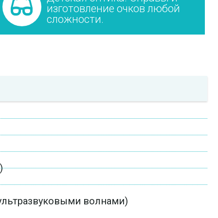
изготовление очков любой
сложности.
)
а ультразвуковыми волнами)