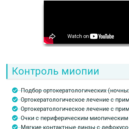
Контроль миопии
Подбор ортокератологических (ночны
Ортокератологическое лечение с при
Ортокератологическое лечение с при
Очки с периферическим миопическим д
Мягкие контактные линзы с дефокусом.