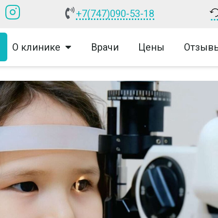
+7(747)090-53-18
О клинике
Врачи
Цены
Отзыв