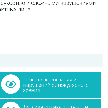
зорукостью и сложными нарушениями
актных линз.
Лечение косоглазия и
нарушений бинокулярного
зрения
Детская оптика. Оправы и