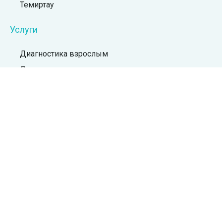
Темиртау
Услуги
Диагностика взрослым
Лазерная коррекция зрения
Хирургия катаракты
Хирургическая коррекция зрения
Витреоретинальная хирургия
Детская офтальмология
Ортокератологическое лечение
Лечение косоглазия
Услуги по ОСМС
Все услуги