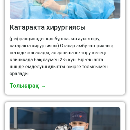
Катаракта хирургиясы
(рефракционды көз бұршағын ауыстыру,
катаракта хирургиясы) Оталар амбулаториялық
негізде жасалады, ал қалпына келтіру кезеңі
клиникада бақылаумен 2-5 күн. Бір-екі апта
ішінде емделуші қалыпты өмірге толығымен
оралады.
Толығырақ →