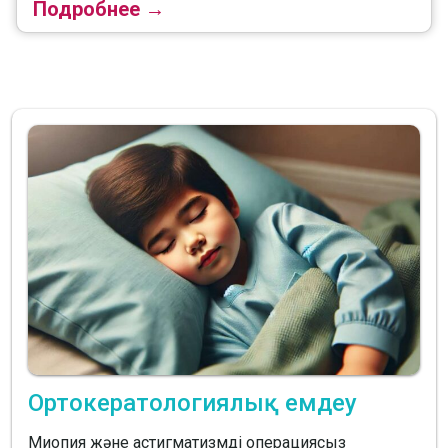
Подробнее →
Ортокератологиялық емдеу
Миопия және астигматизмді операциясыз