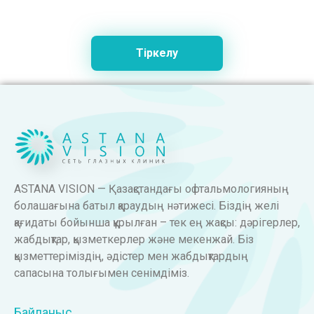
Тіркелу
ASTANA VISION — Қазақстандағы офтальмологияның
болашағына батыл қараудың нәтижесі. Біздің желі
қағидаты бойынша құрылған – тек ең жақсы: дәрігерлер,
жабдықтар, қызметкерлер және мекенжай. Біз
қызметтеріміздің, әдістер мен жабдықтардың
сапасына толығымен сенімдіміз.
Байланыс