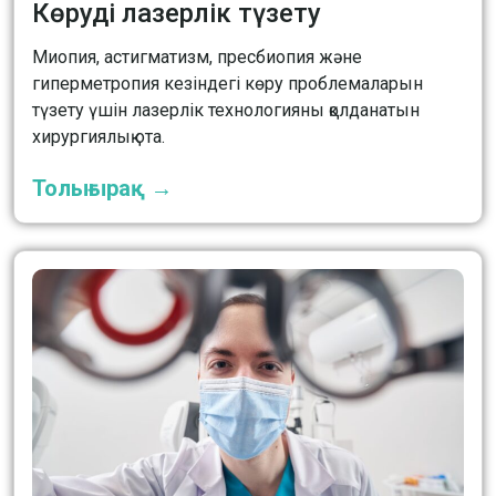
Көруді лазерлік түзету
Миопия, астигматизм, пресбиопия және
гиперметропия кезіндегі көру проблемаларын
түзету үшін лазерлік технологияны қолданатын
хирургиялық ота.
Толығырақ →