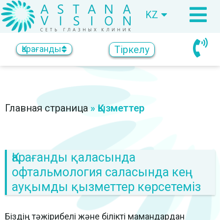
KZ
RU
Тіркелу
Қарағанды
Главная страница
»
Қызметтер
Қарағанды қаласында
офтальмология саласында кең
ауқымды қызметтер көрсетеміз
Біздің тәжірибелі және білікті мамандардан