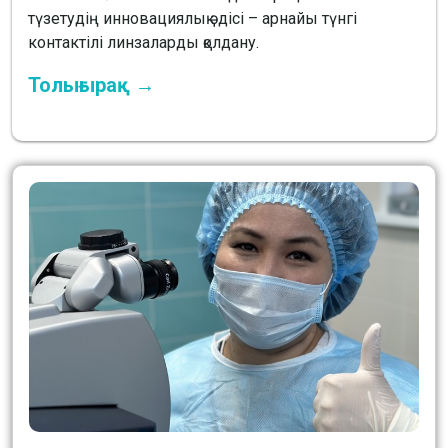
түзетудің инновациялық әдісі – арнайы түнгі
контактілі линзаларды қолдану.
Толығырақ →