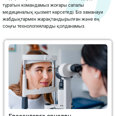
тұратын командамыз жоғары сапалы
медициналық қызмет көрсетеді. Біз заманауи
жабдықтармен жарақтандырылған және ең
соңғы технологияларды қолданамыз.