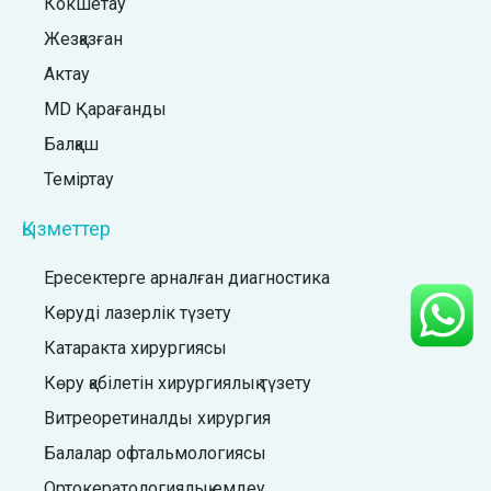
Кокшетау
Жезқазған
Актау
MD Қарағанды
Балқаш
Теміртау
Қызметтер
Ересектерге арналған диагностика
Көруді лазерлік түзету
Катаракта хирургиясы
Көру қабілетін хирургиялық түзету
Витреоретиналды хирургия
Балалар офтальмологиясы
Ортокератологиялық емдеу