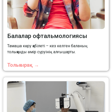
Балалар офтальмологиясы
Тамаша көру қабілеті – кез келген баланың
толыққанды өмір сүруінің алғышарты.
Толығырақ →