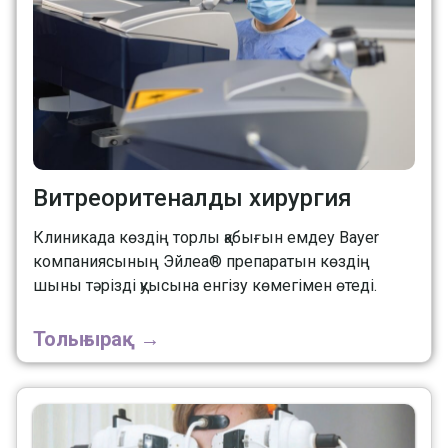
Витреоритеналды хирургия
Клиникада көздің торлы қабығын емдеу Bayer
компаниясының Эйлеа® препаратын көздің
шыны тәрізді қуысына енгізу көмегімен өтеді.
Толығырақ →