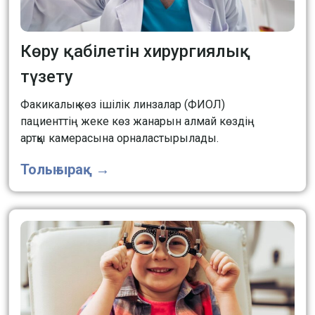
Көру қабілетін хирургиялық
түзету
Факикалық көз ішілік линзалар (ФИОЛ)
пациенттің жеке көз жанарын алмай көздің
артқы камерасына орналастырылады.
Толығырақ →