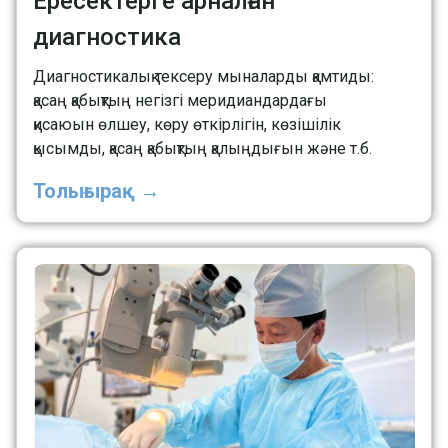
Ересектерге арналған
диагностика
Диагностикалық тексеру мыналарды қамтиды:
қасаң қабықтың негізгі меридиандардағы
қисаюын өлшеу, көру өткірлігін, көзішілік
қысымды, қасаң қабықтың қалыңдығын және т.б.
Толығырақ →