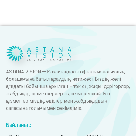
ASTANA VISION — Қазақстандағы офтальмологияның
болашағына батыл қараудың нәтижесі. Біздің желі
қағидаты бойынша құрылған – тек ең жақсы: дәрігерлер,
жабдықтар, қызметкерлер және мекенжай. Біз
қызметтеріміздің, әдістер мен жабдықтардың
сапасына толығымен сенімдіміз.
Байланыс