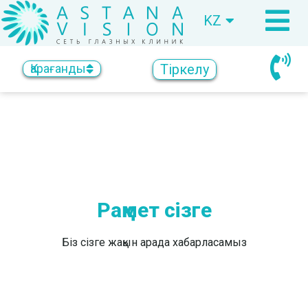
KZ
RU
Тіркелу
Қарағанды
Рақмет сізге
Біз сізге жақын арада хабарласамыз