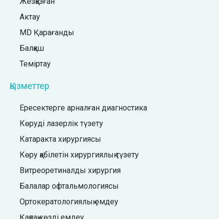
Жезқазған
Актау
MD Қарағанды
Балқаш
Теміртау
Қызметтер
Ересектерге арналған диагностика
Көруді лазерлік түзету
Катаракта хирургиясы
Көру қабілетін хирургиялық түзету
Витреоретиналды хирургия
Балалар офтальмологиясы
Ортокератологиялық емдеу
Қақпақ көзді емдеу