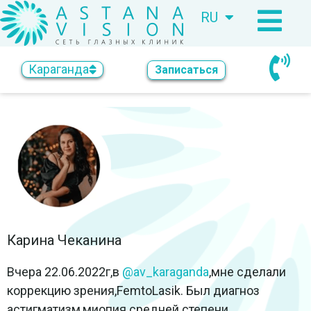
RU
KZ
Караганда
Записаться
Карина Чеканина
Вчера 22.06.2022г,в
@av_karaganda
,мне сделали
коррекцию зрения,FemtoLasik. Был диагноз
астигматизм,миопия средней степени.