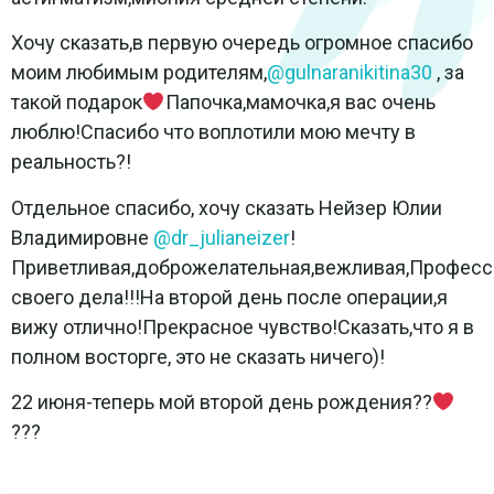
Хочу сказать,в первую очередь огромное спасибо
моим любимым родителям,
@gulnaranikitina30
, за
такой подарок
Папочка,мамочка,я вас очень
люблю!Спасибо что воплотили мою мечту в
реальность?!
Отдельное спасибо, хочу сказать Нейзер Юлии
Владимировне
@dr_julianeizer
!
Приветливая,доброжелательная,вежливая,Професс
своего дела!!!На второй день после операции,я
вижу отлично!Прекрасное чувство!Сказать,что я в
полном восторге, это не сказать ничего)!
22 июня-теперь мой второй день рождения??
???