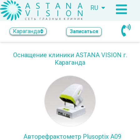
RU
KZ
Караганда
Записаться
Оснащение клиники ASTANA VISION г.
Караганда
Авторефрактометр Plusoptix A09