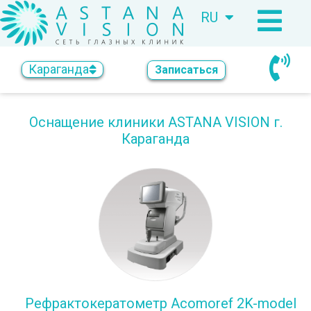
RU
KZ
Караганда
Записаться
Оснащение клиники ASTANA VISION г.
Караганда
Рефрактокератометр Acomoref 2K-model