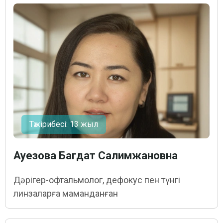
Тәжірибесі: 13 жыл
Ауезова Багдат Салимжановна
Дәрігер-офтальмолог, дефокус пен түнгі
линзаларға маманданған