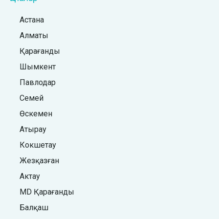
Астана
Алматы
Қарағанды
Шымкент
Павлодар
Семей
Өскемен
Атырау
Кокшетау
Жезқазған
Актау
MD Қарағанды
Балқаш