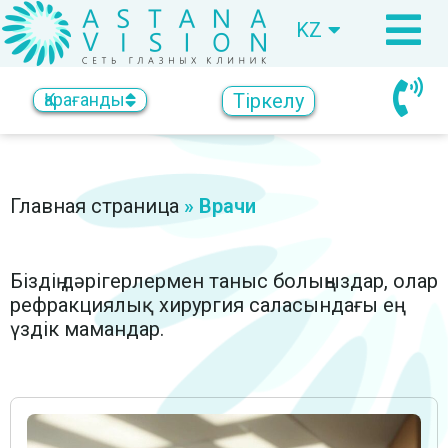
KZ
RU
Тіркелу
Қарағанды
Главная страница
»
Врачи
Біздің дәрігерлермен таныс болыңыздар, олар
рефракциялық хирургия саласындағы ең
үздік мамандар.