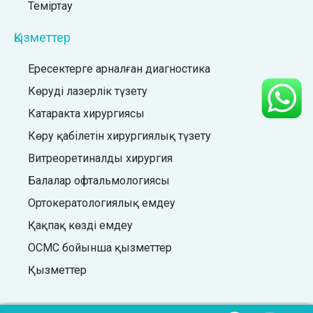
Теміртау
Қызметтер
Ересектерге арналған диагностика
Көруді лазерлік түзету
Катаракта хирургиясы
Көру қабілетін хирургиялық түзету
Витреоретиналды хирургия
Балалар офтальмологиясы
Ортокератологиялық емдеу
Қақпақ көзді емдеу
ОСМС бойынша қызметтер
Қызметтер