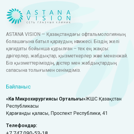
ASTANA VISION — Қазақстандағы офтальмологияның
болашағына батыл қараудың нәтижесі. Біздің желі
қағидаты бойынша құрылған – тек ең жақсы:
дәрігерлер, жабдықтар, қызметкерлер және мекенжай.
Біз қызметтеріміздің, әдістер мен жабдықтардың
сапасына толығымен сенімдіміз.
Байланыс
«Көз Микрохирургиясы Орталығы»
ЖШС Қазақстан
Республикасы
Қарағанды қаласы, ​Проспект Республики, 41
Телефондар:
+7 747 090-53-18