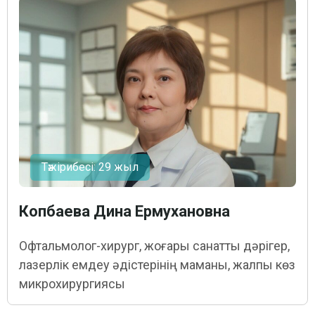
Тәжірибесі: 29 жыл
Копбаева Дина Ермухановна
Офтальмолог-хирург, жоғары санатты дәрігер,
лазерлік емдеу әдістерінің маманы, жалпы көз
микрохирургиясы