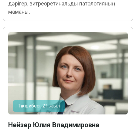
дәрігер, витреоретинальды патологияның
маманы.
Тәжірибесі: 21 жыл
Нейзер Юлия Владимировна