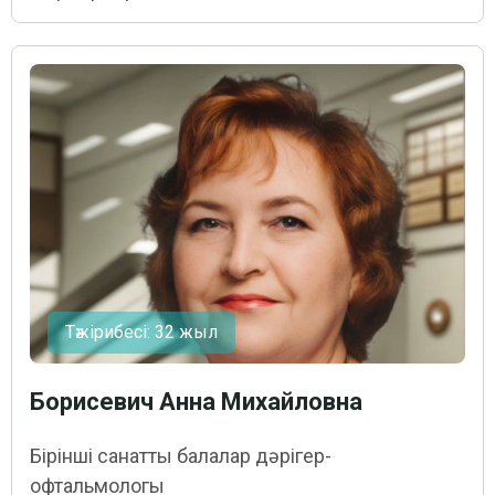
Тәжірибесі: 32 жыл
Борисевич Анна Михайловна
Бірінші санатты балалар дәрігер-
офтальмологы