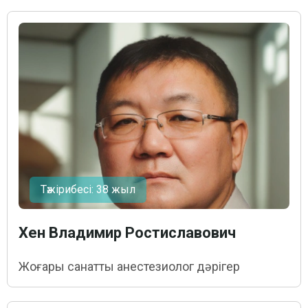
Тәжірибесі: 38 жыл
Хен Владимир Ростиславович
Жоғары санатты анестезиолог дәрігер