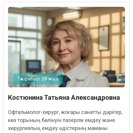
Тәжірибесі: 28 жыл
Костюнина Татьяна Александровна
Офтальмолог-хирург, жоғары санатты дәрігер,
көз торының бөлінуін лазерлік емдеу және
хирургиялық емдеу әдістерінің маманы