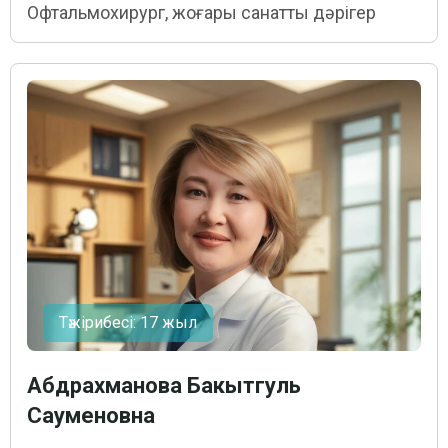
Офтальмохирург, жоғары санатты дәрігер
Тәжірибесі: 17 жыл
Абдрахманова Бакытгуль
Сауменовна