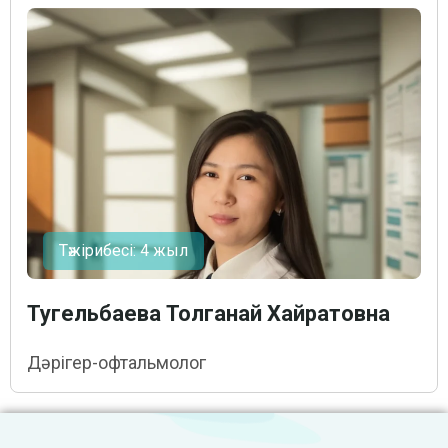
Тәжірибесі: 4 жыл
Тугельбаева Толганай Хайратовна
Дәрігер-офтальмолог