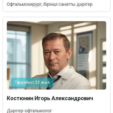
Офтальмохирург, бірінші санатты дәрігер
Тәжірибесі: 23 жыл
Костюнин Игорь Александрович
Дәрігер-офтальмолог