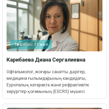
Тәжірибесі: 31 жыл
Карибаева Диана Сергалиевна
Офтальмолог, жоғары санатты дәрігер,
медицина ғылымдарының кандидаты,
Еуропалық катаракта және рефрактивтік
хирургтер қоғамының (ESCRS) мүшесі