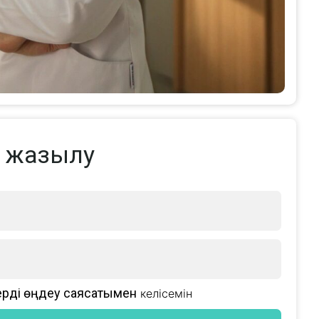
а жазылу
ерді өңдеу саясатымен
келісемін