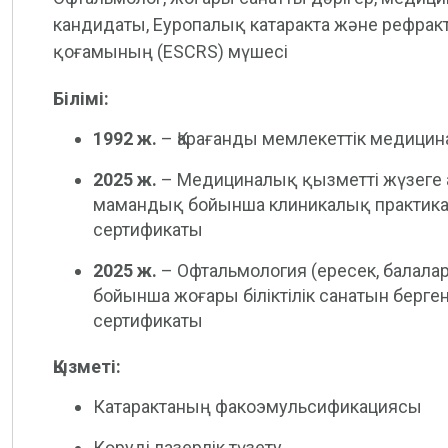
кандидаты, Еуропалық катаракта және рефракт
қоғамының (ESCRS) мүшесі
Білімі:
1992 ж.
– Қарағанды мемлекеттік медицина
2025 ж.
– Медициналық қызметті жүзеге
мамандық бойынша клиникалық практикағ
сертификаты
2025 ж.
– Офтальмология (ересек, балал
бойынша жоғары біліктілік санатын берг
сертификаты
Қызметі:
Катарактаның факоэмульсификациясы
Көруді лазерлік түзету