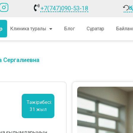
Қ
+7(747)090-53-18
р
Клиника туралы
Блог
Сұрақтар
Байлан
а Сергалиевна
Тәжірибесі:
31 жыл
цина ғылымдарының