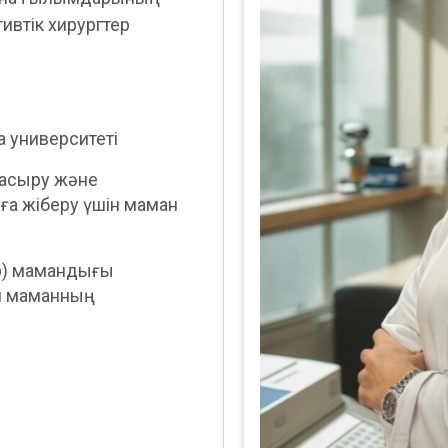
ивтік хирургтер
 университеті
 асыру және
а жіберу үшін маман
ар) мамандығы
ен маманның