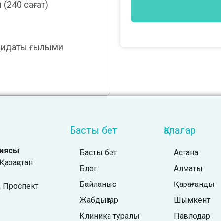
(240 сағат)
дидаты ғылыми
Басты бет
Қалалар
гиясы
Басты бет
Астана
азақстан
Блог
Алматы
Байланыс
Қарағанды
 ​Проспект
Жабдықтар
Шымкент
Клиника туралы
Павлодар