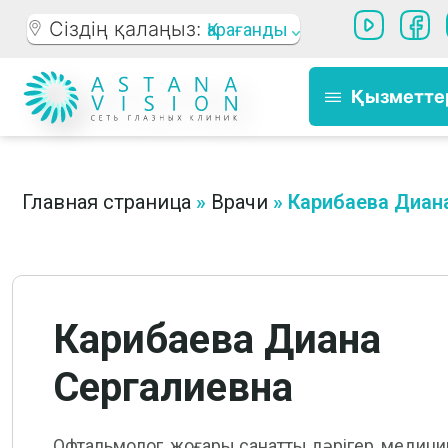
Сіздің қалаңыз:
Қарағанды
Қызметте
Главная страница
»
Врачи
»
Карибаева Диан
Карибаева Диана
Сергалиевна
Офтальмолог, жоғары санатты дәрігер, меди