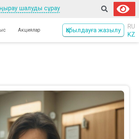
оңырау шалуды сұрау
RU
Қабылдауға жазылу
ыс
Акциялар
KZ