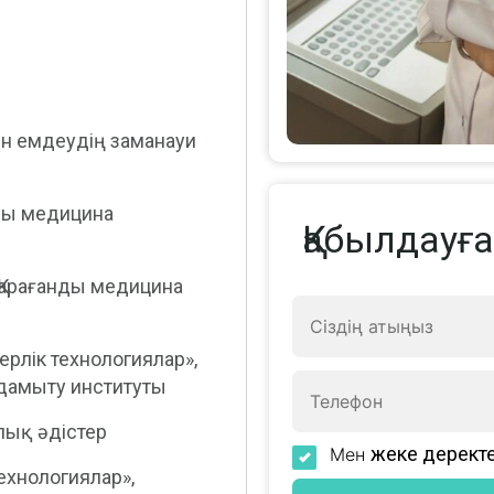
н емдеудің заманауи
нды медицина
Қабылдауғ
 Қарағанды медицина
рлік технологиялар»,
дамыту институты
лық әдістер
жеке дерект
Мен
ехнологиялар»,