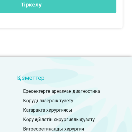
Қызметтер
Ересектерге арналған диагностика
Көруді лазерлік түзету
Катаракта хирургиясы
Көру қабілетін хирургиялық түзету
Витреоретиналды хирургия