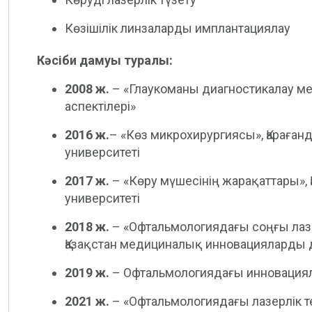
Көзішілік линзаларды имплантациялау
Кәсіби дамуы туралы:
2008 ж.
– «Глаукоманы диагностикалау ме
аспектілері»
2016 ж.
– «Көз микрохирургиясы», Қараға
университеті
2017 ж.
– «Көру мүшесінің жарақаттары»,
университеті
2018 ж.
– «Офтальмологиядағы соңғы лазе
Қазақстан медициналық инновацияларды 
2019 ж.
– Офтальмологиядағы инновация
2021 ж.
– «Офтальмологиядағы лазерлік т