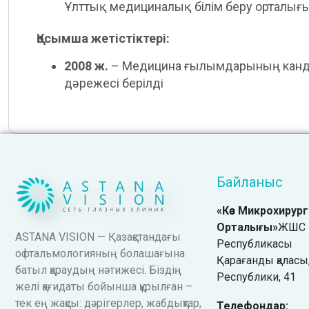
Ұлттық медициналық білім беру орталығы 
Қосымша жетістіктері:
2008 ж.
– Медицина ғылымдарының кан
дәрежесі берілді
Байланыс
«Көз Микрохирур
Орталығы»
ЖШС Қ
ASTANA VISION — Қазақстандағы
Республикасы
офтальмологияның болашағына
Қарағанды қаласы,
батыл қараудың нәтижесі. Біздің
Республики, 41
желі қағидаты бойынша құрылған –
тек ең жақсы: дәрігерлер, жабдықтар,
Телефондар: